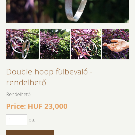
Double hoop fülbevaló -
rendelhető
Rendelhető
Price: HUF 23,000
ea.