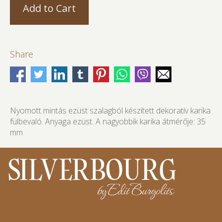
Share
Nyomott mintás ezüst szalagból készített dekoratív karika
fülbevaló. Anyaga ezüst. A nagyobbik karika átmérője: 35
mm