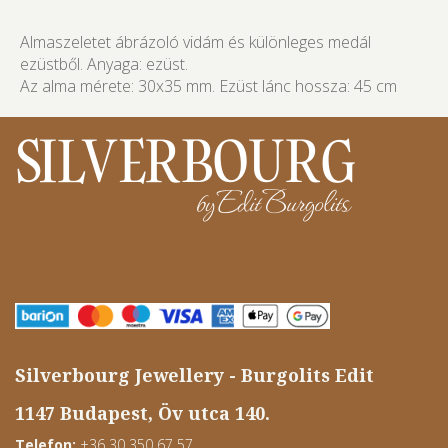
Almaszeletet ábrázoló vidám és különleges medál
ezüstből. Anyaga: ezüst.
Az alma mérete: 30x35 mm. Ezüst lánc hossza: 45 cm
Silverbourg Jewellery - Burgolits Edit
1147 Budapest, Öv utca 140.
Telefon:
+36 30 350 67 57